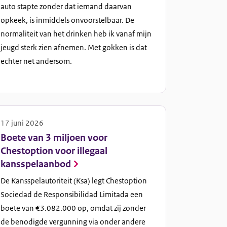
auto stapte zonder dat iemand daarvan
opkeek, is inmiddels onvoorstelbaar. De
normaliteit van het drinken heb ik vanaf mijn
jeugd sterk zien afnemen. Met gokken is dat
echter net andersom.
17 juni 2026
Boete van 3 miljoen voor
Chestoption voor illegaal
kansspelaanbod
De Kansspelautoriteit (Ksa) legt Chestoption
Sociedad de Responsibilidad Limitada een
boete van €3.082.000 op, omdat zij zonder
de benodigde vergunning via onder andere