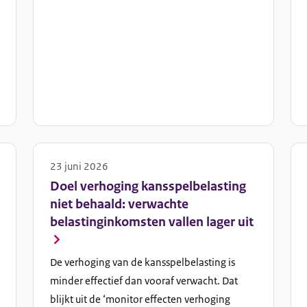
23 juni 2026
Doel verhoging kansspelbelasting
niet behaald: verwachte
belastinginkomsten vallen lager uit
De verhoging van de kansspelbelasting is
minder effectief dan vooraf verwacht. Dat
blijkt uit de ‘monitor effecten verhoging