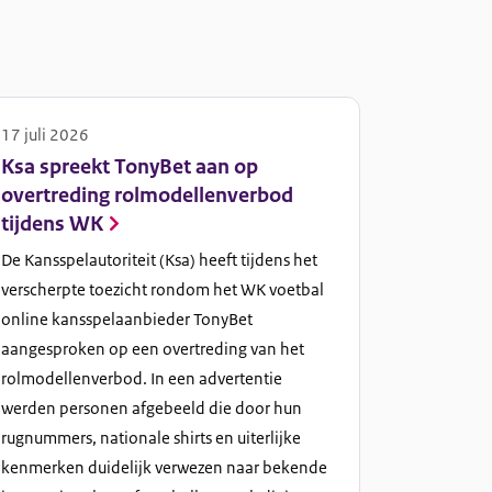
17 juli 2026
Ksa spreekt TonyBet aan op
overtreding rolmodellenverbod
tijdens WK
De Kansspelautoriteit (Ksa) heeft tijdens het
verscherpte toezicht rondom het WK voetbal
online kansspelaanbieder TonyBet
aangesproken op een overtreding van het
rolmodellenverbod. In een advertentie
werden personen afgebeeld die door hun
rugnummers, nationale shirts en uiterlijke
kenmerken duidelijk verwezen naar bekende