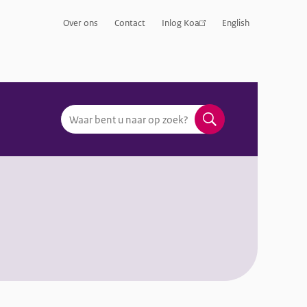
Additioneel
Over ons
Contact
Inlog Koa
English
(link
menu
is
extern)
Waar
Open
Zoeken
bent
u
naar
op
zoek?