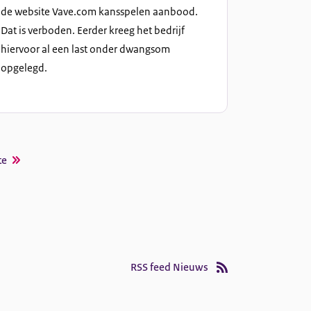
de website Vave.com kansspelen aanbood.
Dat is verboden. Eerder kreeg het bedrijf
hiervoor al een last onder dwangsom
opgelegd.
te
Laatste
pagina
RSS feed Nieuws