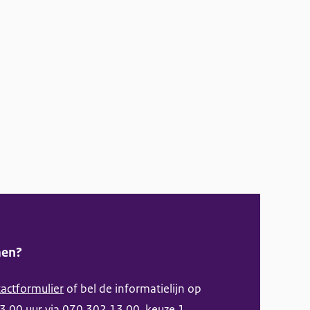
men?
actformulier
of bel de informatielijn op
3.00 uur via
070 302 13 00
, keuze 1.