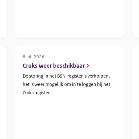
8 juli 2026
Cruks weer beschikbaar
De storing in het BSN-register is verholpen,
het is weer mogelijk om in te loggen bij het
Cruks register.