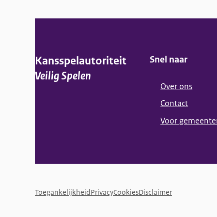
A
l
Kansspelautoriteit
Snel naar
g
Veilig Spelen
e
Over ons
Contact
m
Voor gemeente
e
n
e
F
i
Toegankelijkheid
Privacy
Cookies
Disclaimer
o
n
o