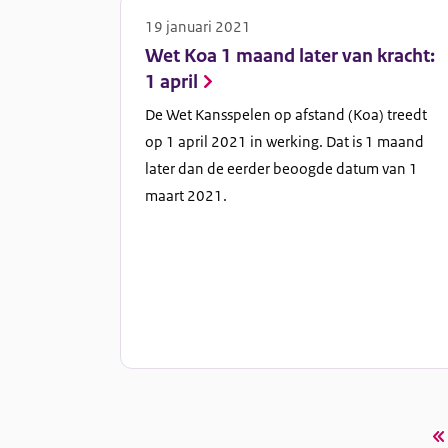
19 januari 2021
Wet Koa 1 maand later van kracht:
1 april
De Wet Kansspelen op afstand (Koa) treedt
op 1 april 2021 in werking. Dat is 1 maand
later dan de eerder beoogde datum van 1
maart 2021.
Paginering