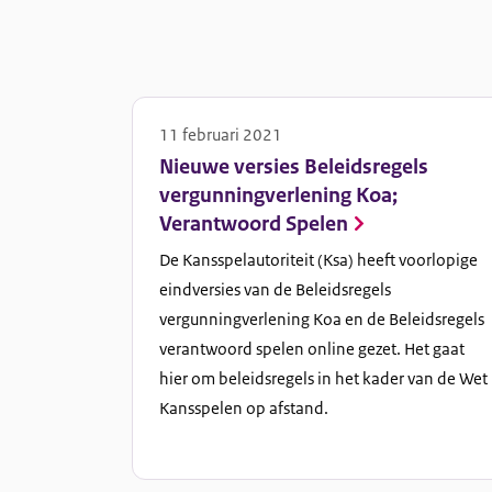
Nieuws
Nieuws
11 februari 2021
Nieuwe versies Beleidsregels
vergunningverlening Koa;
Verantwoord Spelen
De Kansspelautoriteit (Ksa) heeft voorlopige
eindversies van de Beleidsregels
vergunningverlening Koa en de Beleidsregels
verantwoord spelen online gezet. Het gaat
hier om beleidsregels in het kader van de Wet
Kansspelen op afstand.