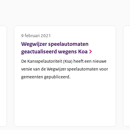
9 februari 2021
Wegwijzer speelautomaten
geactualiseerd wegens Koa
De Kansspelautoriteit (Ksa) heeft een nieuwe
versie van de Wegwijzer speelautomaten voor
gemeenten gepubliceerd.