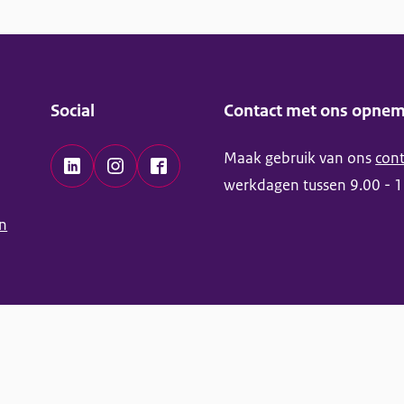
Social
Contact met ons opne
Maak gebruik van ons
cont
L
I
F
werkdagen tussen 9.00 - 1
i
n
a
n
n
s
c
k
t
e
e
a
b
d
g
o
I
r
o
n
a
k
K
m
K