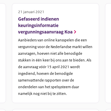
21 januari 2021
Gefaseerd indienen
keuringsinformatie
vergunningsaanvraag Koa
Aanbieders van online kansspelen die een
vergunning voor de Nederlandse markt willen
aanvragen, hoeven niet alle benodigde
stukken in één keer bij ons aan te bieden. Als
de aanvraag vóór 15 april 2021 wordt
ingediend, hoeven de benodigde
samenvattende rapporten over de
onderdelen van het spelsysteem daar
namelijk nog niet bij te zitten.