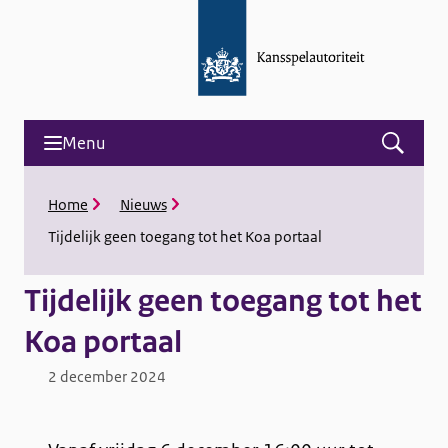
Menu
Open
menu
and
K
Home
Nieuws
search
r
Tijdelijk geen toegang tot het Koa portaal
u
i
m
Tijdelijk geen toegang tot het
e
l
Koa portaal
p
a
2 december 2024
d