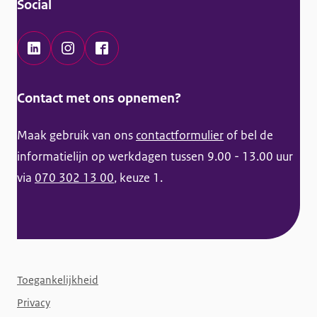
Social
m
a
t
L
I
F
i
i
n
a
Contact met ons opnemen?
e
n
s
c
k
t
e
Maak gebruik van ons
contactformulier
of bel de
e
a
b
informatielijn op werkdagen tussen 9.00 - 13.00 uur
d
g
o
via
070 302 13 00
, keuze 1.
I
r
o
n
a
k
K
m
K
a
K
a
F
n
a
n
Toegankelijkheid
o
s
n
s
Privacy
o
s
s
s