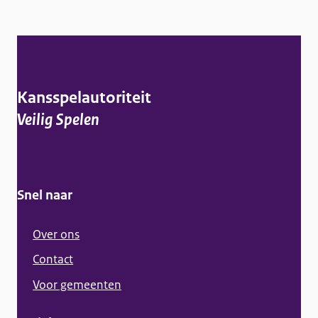
A
l
g
Kansspelautoriteit
e
Veilig Spelen
m
e
n
Snel naar
e
i
Over ons
n
Contact
f
Voor gemeenten
o
r