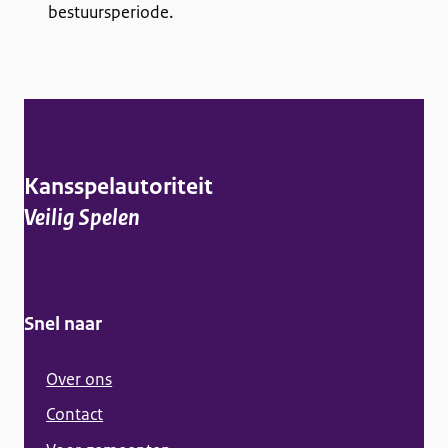
bestuursperiode.
A
l
g
Kansspelautoriteit
e
Veilig Spelen
m
e
n
Snel naar
e
i
Over ons
n
Contact
f