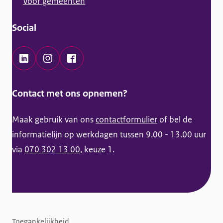
Voor gemeenten
o
r
Social
m
a
t
L
I
F
i
i
n
a
Contact met ons opnemen?
e
n
s
c
k
t
e
Maak gebruik van ons
contactformulier
of bel de
e
a
b
informatielijn op werkdagen tussen 9.00 - 13.00 uur
d
g
o
via
070 302 13 00
, keuze 1.
I
r
o
n
a
k
K
m
K
a
K
a
F
n
a
n
Toegankelijkheid