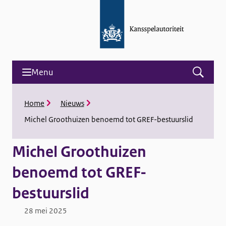
Menu
Open
menu
and
K
Home
Nieuws
search
r
Michel Groothuizen benoemd tot GREF-bestuurslid
u
i
m
Michel Groothuizen
e
l
benoemd tot GREF-
p
a
bestuurslid
d
28 mei 2025