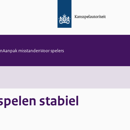
en
Aanpak misstanden
Voor spelers
spelen stabiel