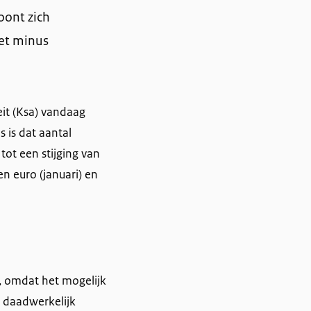
oont zich
zet minus
eit (Ksa) vandaag
s is dat aantal
tot een stijging van
en euro (januari) en
d, omdat het mogelijk
r daadwerkelijk