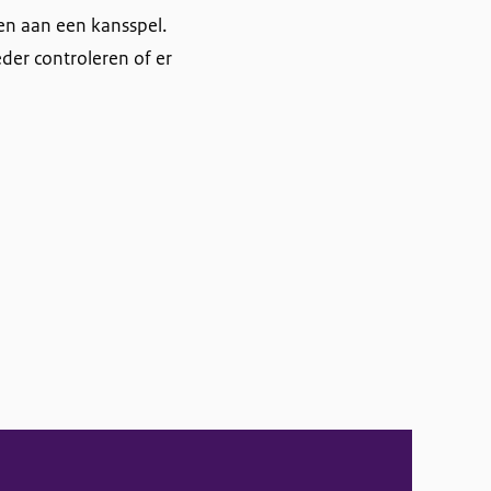
en aan een kansspel.
der controleren of er