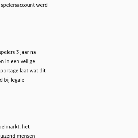
 spelersaccount werd
pelers 3 jaar na
n in een veilige
ortage laat wat dit
 bij legale
pelmarkt, het
 duizend mensen