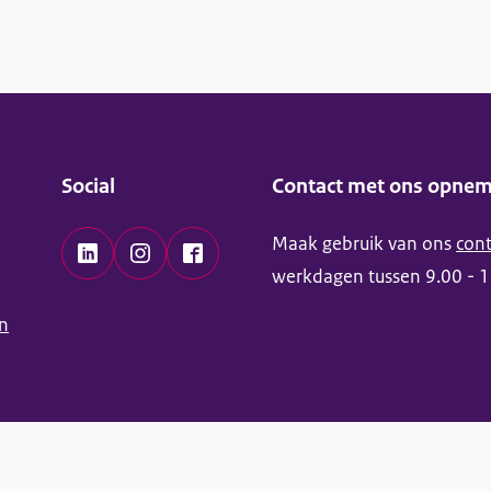
Social
Contact met ons opne
Maak gebruik van ons
cont
L
I
F
werkdagen tussen 9.00 - 1
i
n
a
n
n
s
c
k
t
e
e
a
b
d
g
o
I
r
o