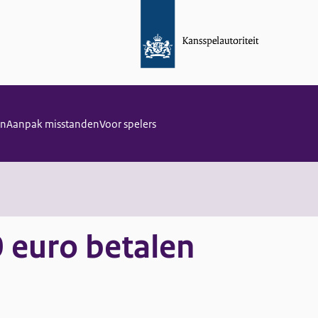
en
Aanpak misstanden
Voor spelers
 euro betalen