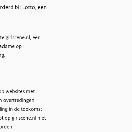
derd bij Lotto, een
e girlscene.nl, een
reclame op
ng.
op websites met
n overtredingen
ing in de toekomst
 op girlscene.nl niet
orden.