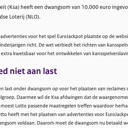
eit (Ksa) heeft een dwangsom van 10.000 euro ingevor
se Loterij (NLO).
 advertenties voor het spel EuroJackpot plaatste op de websit
inderjarigen richt. De wet verbiedt het richten van kansspel
jn extra kwetsbaar voor het ontwikkelen van kansspelverslavi
d niet aan last
en last onder dwangsom op voor het plaatsen van reclames 
oelgroep. Daarmee wil de Ksa afdwingen dat de waargenome
moest Lotto passende maatregelen treffen waardoor herhal
to heeft met het plaatsen van advertenties voor EuroJackpot
wangsom voldaan. Daarom moet de dwangsom nu betaald w