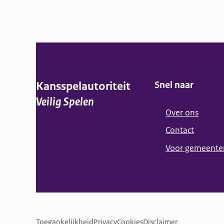
A
l
Kansspelautoriteit
Snel naar
g
Veilig Spelen
e
Over ons
Contact
m
Voor gemeente
e
n
e
F
i
Toegankelijkheid
Privacy
Cookies
Disclaimer