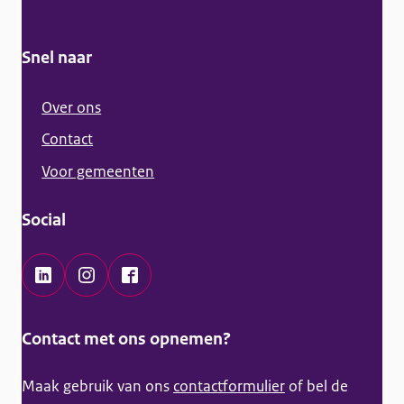
e
n
Snel naar
e
i
Over ons
n
Contact
f
Voor gemeenten
o
r
Social
m
a
t
L
I
F
i
i
n
a
Contact met ons opnemen?
e
n
s
c
k
t
e
Maak gebruik van ons
contactformulier
of bel de
e
a
b