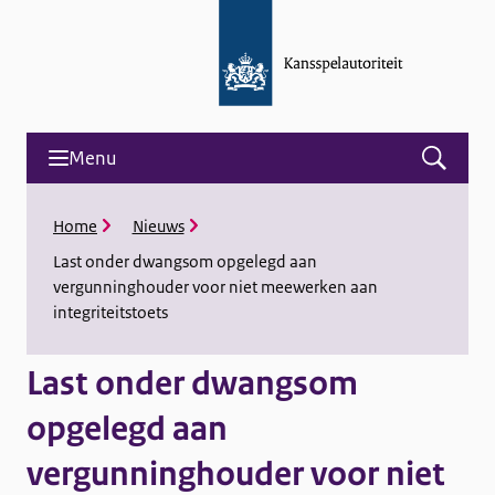
Menu
Open
menu
and
K
Home
Nieuws
search
r
Last onder dwangsom opgelegd aan
u
vergunninghouder voor niet meewerken aan
i
m
integriteitstoets
e
l
Last onder dwangsom
p
a
opgelegd aan
d
vergunninghouder voor niet