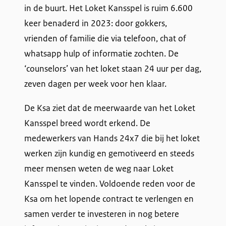
in de buurt. Het Loket Kansspel is ruim 6.600
s
keer benaderd in 2023: door gokkers,
e
vrienden of familie die via telefoon, chat of
x
whatsapp hulp of informatie zochten. De
t
‘counselors’ van het loket staan 24 uur per dag,
e
zeven dagen per week voor hen klaar.
r
n
De Ksa ziet dat de meerwaarde van het Loket
)
Kansspel breed wordt erkend. De
medewerkers van Hands 24x7 die bij het loket
werken zijn kundig en gemotiveerd en steeds
meer mensen weten de weg naar Loket
Kansspel te vinden. Voldoende reden voor de
Ksa om het lopende contract te verlengen en
samen verder te investeren in nog betere