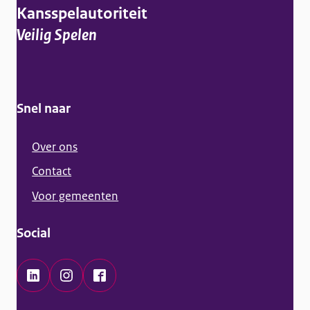
g
Kansspelautoriteit
e
Veilig Spelen
m
e
n
Snel naar
e
i
Over ons
n
Contact
f
Voor gemeenten
o
r
Social
m
a
t
L
I
F
i
i
n
a