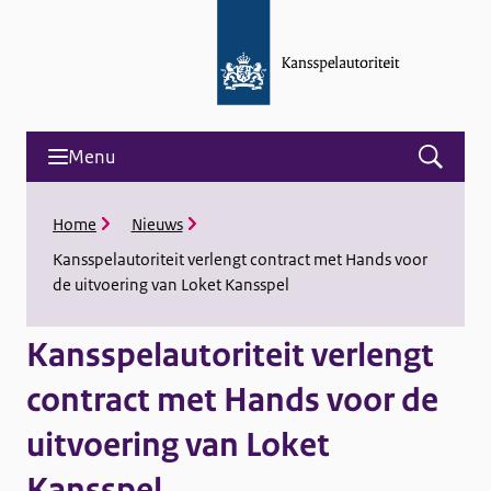
Menu
Open
menu
and
K
Home
Nieuws
search
r
Kansspelautoriteit verlengt contract met Hands voor
u
de uitvoering van Loket Kansspel
i
m
e
Kansspelautoriteit verlengt
l
p
contract met Hands voor de
a
d
uitvoering van Loket
Kansspel