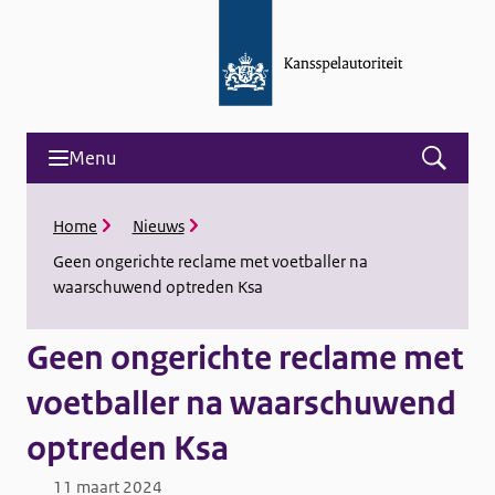
Menu
Open
menu
and
K
Home
Nieuws
search
r
Geen ongerichte reclame met voetballer na
u
waarschuwend optreden Ksa
i
m
e
Geen ongerichte reclame met
l
p
voetballer na waarschuwend
a
d
optreden Ksa
11 maart 2024