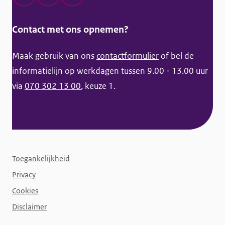
t
L
I
F
i
i
n
a
Contact met ons opnemen?
e
n
s
c
k
t
e
Maak gebruik van ons
contactformulier
of bel de
e
a
b
informatielijn op werkdagen tussen 9.00 - 13.00 uur
d
g
o
via
070 302 13 00
, keuze 1.
I
r
o
n
a
k
K
m
K
a
K
a
F
n
a
n
Toegankelijkheid
o
s
n
s
Privacy
o
s
s
s
t
Cookies
p
s
p
e
Disclaimer
e
p
e
r