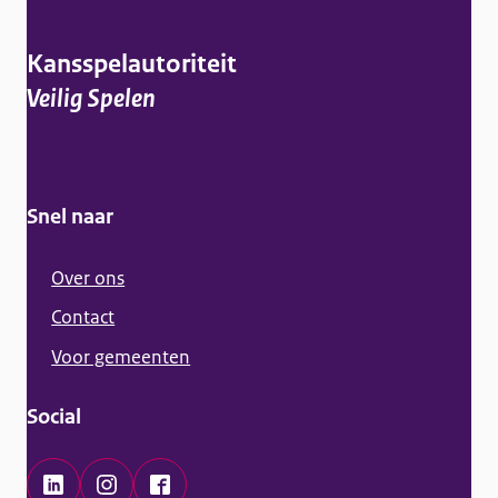
l
g
Kansspelautoriteit
e
Veilig Spelen
m
e
n
Snel naar
e
i
Over ons
n
Contact
f
Voor gemeenten
o
r
Social
m
a