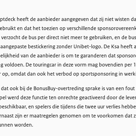
ptdeck heeft de aanbieder aangegeven dat zij niet wisten d
ebruikt en dat het toezien op verschillende sponsorovere
is verzocht de bus per direct niet meer te gebruiken, en de 
aangepaste bestickering zonder Unibet-logo. De Ksa heeft 
delijkheid van de aanbieder is om te garanderen dat spons
ng voldoen. De touringcar in deze vorm mag bovendien per 1
 op, omdat dan ook het verbod op sportsponsoring in werki
 dat ook bij de BonusBuy-overtreding sprake is van een fout 
pel werd deze functie ten onrechte geactiveerd door de lever
beschikbaar, en spelers die tijdens die twee uur verlies hebb
naast zijn er maatregelen genomen om te voorkomen dat zu
unnen worden.