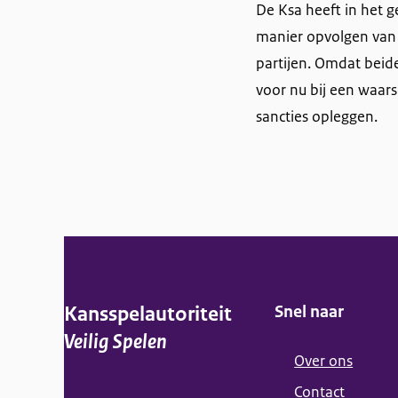
De Ksa heeft in het g
manier opvolgen van 
partijen. Omdat beide
voor nu bij een waar
sancties opleggen.
A
l
Kansspelautoriteit
Snel naar
g
Veilig Spelen
e
Over ons
Contact