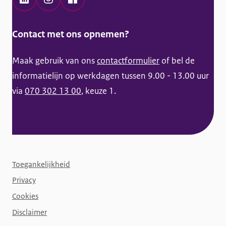
t
L
I
F
i
i
n
a
Contact met ons opnemen?
e
n
s
c
k
t
e
Maak gebruik van ons
contactformulier
of bel de
e
a
b
informatielijn op werkdagen tussen 9.00 - 13.00 uur
d
g
o
via
070 302 13 00
, keuze 1.
I
r
o
n
a
k
K
m
K
a
K
a
F
n
a
n
Toegankelijkheid
o
s
n
s
Privacy
o
s
s
s
t
Cookies
p
s
p
e
Disclaimer
e
p
e
r