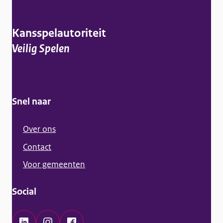
l
g
Kansspelautoriteit
e
Veilig Spelen
m
e
n
Snel naar
e
i
Over ons
n
Contact
f
Voor gemeenten
o
r
Social
m
a