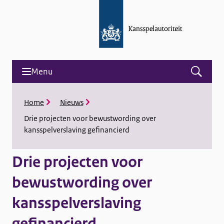
Menu
Open
menu
and
K
Home
Nieuws
search
r
Drie projecten voor bewustwording over
u
kansspelverslaving gefinancierd
i
m
e
Drie projecten voor
l
p
bewustwording over
a
d
kansspelverslaving
gefinancierd