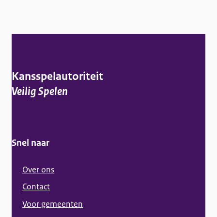
A
l
g
Kansspelautoriteit
e
Veilig Spelen
m
e
n
Snel naar
e
i
Over ons
n
Contact
f
Voor gemeenten
o