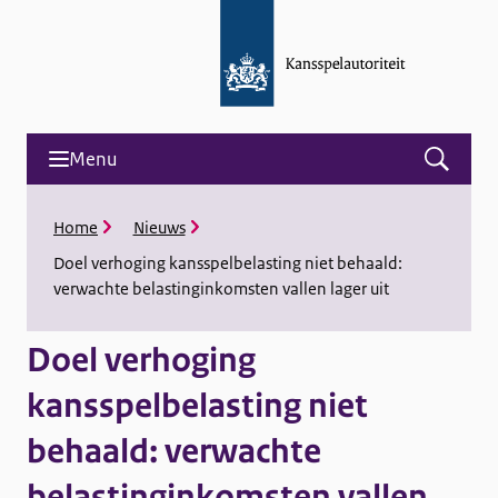
Menu
Open
menu
and
K
Home
Nieuws
search
r
Doel verhoging kansspelbelasting niet behaald:
u
verwachte belastinginkomsten vallen lager uit
i
m
e
Doel verhoging
l
p
kansspelbelasting niet
a
d
behaald: verwachte
belastinginkomsten vallen