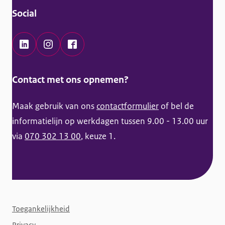
r
Social
m
a
t
L
I
F
i
i
n
a
Contact met ons opnemen?
e
n
s
c
k
t
e
Maak gebruik van ons
contactformulier
of bel de
e
a
b
informatielijn op werkdagen tussen 9.00 - 13.00 uur
d
g
o
via
070 302 13 00
, keuze 1.
I
r
o
n
a
k
K
m
K
a
K
a
F
n
a
n
Toegankelijkheid
o
s
n
s
Privacy