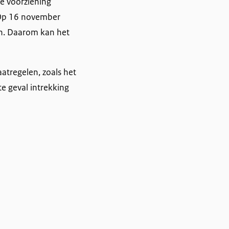
e voorziening
 Op 16 november
n. Daarom kan het
atregelen, zoals het
e geval intrekking