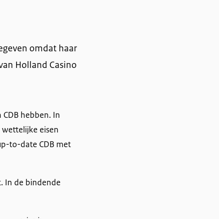
 gegeven omdat haar
 van Holland Casino
n CDB hebben. In
 wettelijke eisen
 up-to-date CDB met
t. In de bindende