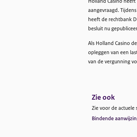
Holland Casino heeft
aangevraagd. Tijdens
heeft de rechtbank 
besluit nu gepublice
Als Holland Casino de
opleggen van een last
van de vergunning vo
Zijbalk
Zie ook
Zie voor de actuele 
Bindende aanwijzin