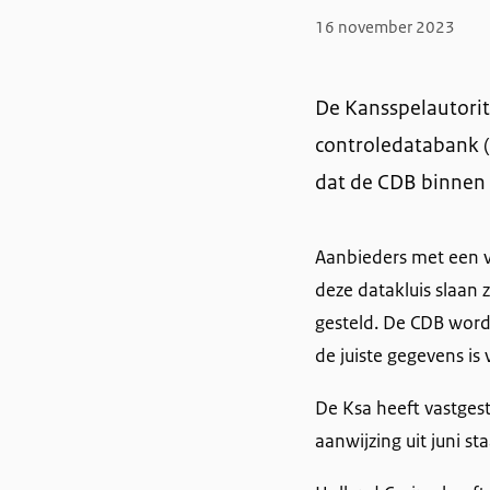
16 november 2023
De Kansspelautorit
controledatabank (C
dat de CDB binnen 
Aanbieders met een 
deze datakluis slaan 
gesteld. De CDB word
de juiste gegevens is
De Ksa heeft vastges
aanwijzing uit juni s