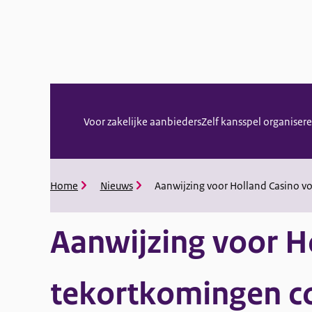
Menu
Voor zakelijke aanbieders
Zelf kansspel organiser
Home
Nieuws
Aanwijzing voor Holland Casino 
Kruimelpad
Aanwijzing voor H
tekortkomingen c