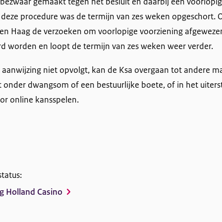
 bezwaar gemaakt tegen het besluit en daarbij een voorlopig
 deze procedure was de termijn van zes weken opgeschort.
Den Haag de verzoeken om voorlopige voorziening afgeweze
erd worden en loopt de termijn van zes weken weer verder.
 aanwijzing niet opvolgt, kan de Ksa overgaan tot andere ma
 onder dwangsom of een bestuurlijke boete, of in het uiterst
or online kansspelen.
status:
g Holland Casino