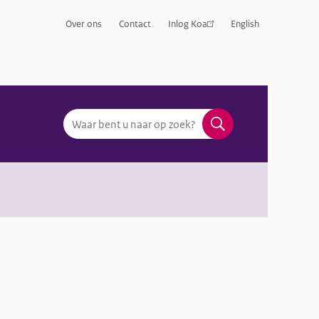
Additioneel
Over ons
Contact
Inlog Koa
English
(link
menu
is
extern)
Waar
Open
Zoeken
bent
u
naar
op
zoek?