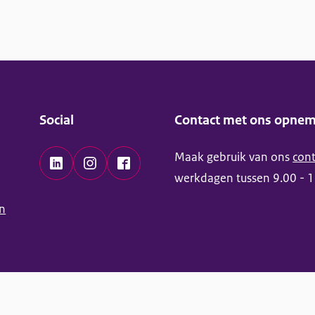
Social
Contact met ons opne
Maak gebruik van ons
cont
L
I
F
werkdagen tussen 9.00 - 1
i
n
a
n
n
s
c
k
t
e
e
a
b
d
g
o
I
r
o