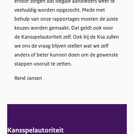
ervoor zorgen dat illegale aanbieders weer te
veelvuldig worden opgezocht. Mede met
behulp van onze rapportages moeten de juiste
keuzes worden gemaakt. Dat geldt ook voor
de Kansspelautoriteit zelf. Ook bij de Ksa zullen
we ons de vraag blijven stellen wat we zelf
anders of beter kunnen doen om de gewenste
stappen vooruit te zetten.
René Jansen
A
l
g
Kansspelautoriteit