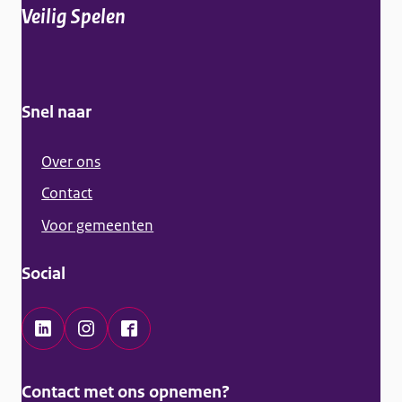
e
Veilig Spelen
m
e
n
Snel naar
e
i
Over ons
n
Contact
f
Voor gemeenten
o
r
Social
m
a
t
L
I
F
i
i
n
a
Contact met ons opnemen?
e
n
s
c