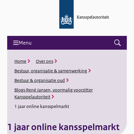
Menu
Open
menu
and
K
Home
Over ons
search
r
Bestuur, organisatie & samenwerking
u
i
Bestuur & organisatie oud
m
Blogs René Jansen, voormalig voorzitter
e
l
Kansspelautoriteit
p
1 jaar online kansspelmarkt
a
d
1 jaar online kansspelmarkt