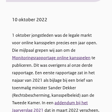
1
j
10 oktober 2022
a
1 oktober jongstleden was de legale markt
a
voor online kansspelen precies een jaar open.
r
Die mijlpaal grepen wij aan om de
o
Monitoringsrapportage online kansspelen
te
publiceren. Dit was overigens al onze derde
n
rapportage. Een eerste rapportage zat in het
l
najaar van 2021 als bijlage bij een brief van
toenmalig minister Sander Dekker
i
(Rechtsbescherming, kansspelbeleid) aan de
n
Tweede Kamer. In een
addendum bij het
e
Jaarverslag 2021
dat in maart 2022 verscheen,