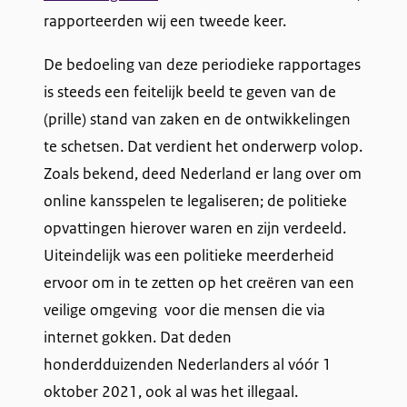
rapporteerden wij een tweede keer.
k
a
De bedoeling van deze periodieke rapportages
is steeds een feitelijk beeld te geven van de
n
(prille) stand van zaken en de ontwikkelingen
s
te schetsen. Dat verdient het onderwerp volop.
Zoals bekend, deed Nederland er lang over om
s
online kansspelen te legaliseren; de politieke
p
opvattingen hierover waren en zijn verdeeld.
e
Uiteindelijk was een politieke meerderheid
ervoor om in te zetten op het creëren van een
l
veilige omgeving voor die mensen die via
m
internet gokken. Dat deden
a
honderdduizenden Nederlanders al vóór 1
oktober 2021, ook al was het illegaal.
r