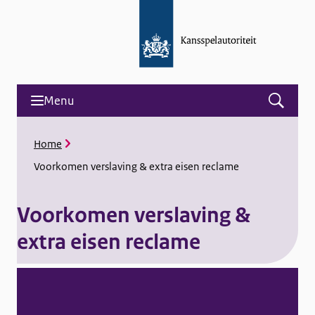
Menu
Open
menu
and
K
Home
search
r
Voorkomen verslaving & extra eisen reclame
u
i
m
Voorkomen verslaving &
e
l
extra eisen reclame
p
a
d
V
A
l
o