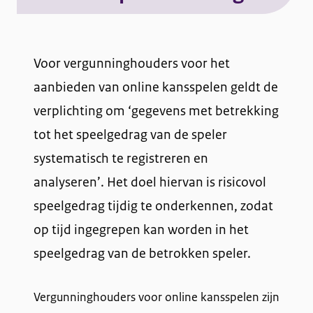
R
e
Voor vergunninghouders voor het
g
aanbieden van online kansspelen geldt de
verplichting om ‘gegevens met betrekking
e
tot het speelgedrag van de speler
l
systematisch te registreren en
i
analyseren’. Het doel hiervan is risicovol
n
speelgedrag tijdig te onderkennen, zodat
g
op tijd ingegrepen kan worden in het
speelgedrag van de betrokken speler.
v
e
Vergunninghouders voor online kansspelen zijn