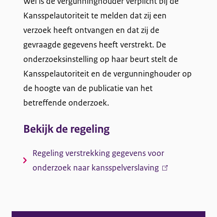
Wel is de vergunninghouder verplicht bij de
r
o
Kansspelautoriteit te melden dat zij een
g
n
verzoek heeft ontvangen en dat zij de
e
d
gevraagde gegevens heeft verstrekt. De
g
onderzoeksinstelling op haar beurt stelt de
e
e
Kansspelautoriteit en de vergunninghouder op
v
r
de hoogte van de publicatie van het
e
z
betreffende onderzoek.
n
o
s
Bekijk de regeling
v
e
o
Regeling verstrekking gegevens voor
k
o
onderzoek naar kansspelverslaving
(link
n
is
r
extern)
o
a
n