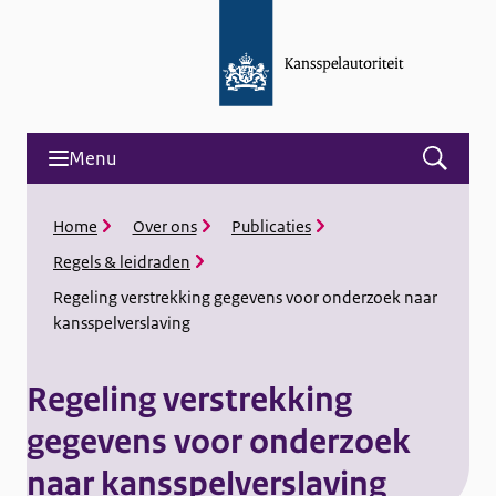
Menu
Open
menu
and
K
Home
Over ons
Publicaties
search
r
Regels & leidraden
u
i
Regeling verstrekking gegevens voor onderzoek naar
m
kansspelverslaving
e
l
p
Regeling verstrekking
a
d
gegevens voor onderzoek
naar kansspelverslaving