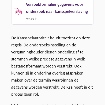
e
e
Verzoekformulier gegevens voor
g
onderzoek naar kansspelverslaving
r
(
PDF
-
)
z
99.59 kB
e
o
v
e
De Kansspelautoriteit houdt toezicht op deze
e
k
regels. De onderzoeksinstelling en de
f
n
vergunninghouder dienen onderling af te
o
s
stemmen welke precieze gegevens in welk
r
bestandsformaat worden verstrekt. Ook
v
m
kunnen zij in onderling overleg afspraken
u
o
maken over de termijn waarbinnen de
l
o
gegevens worden verstrekt. De Ksa heeft in dit
i
proces geen rol.
r
e