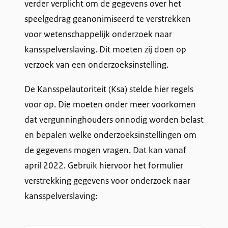
r
verder verplicht om de gegevens over het
speelgedrag geanonimiseerd te verstrekken
s
voor wetenschappelijk onderzoek naar
t
kansspelverslaving. Dit moeten zij doen op
r
verzoek van een onderzoeksinstelling.
e
De Kansspelautoriteit (Ksa) stelde hier regels
k
voor op. Die moeten onder meer voorkomen
dat vergunninghouders onnodig worden belast
k
en bepalen welke onderzoeksinstellingen om
i
de gegevens mogen vragen. Dat kan vanaf
april 2022. Gebruik hiervoor het formulier
n
verstrekking gegevens voor onderzoek naar
g
kansspelverslaving:
g
V