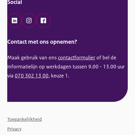
Social
m
a
t
L
I
F
i
i
n
a
Contact met ons opnemen?
e
n
s
c
k
t
e
Maak gebruik van ons
contactformulier
of bel de
e
a
b
informatielijn op werkdagen tussen 9.00 - 13.00 uur
d
g
o
via
070 302 13 00
, keuze 1.
I
r
o
n
a
k
K
m
K
a
K
a
F
n
a
n
Toegankelijkheid
o
s
n
s
Privacy
o
s
s
s