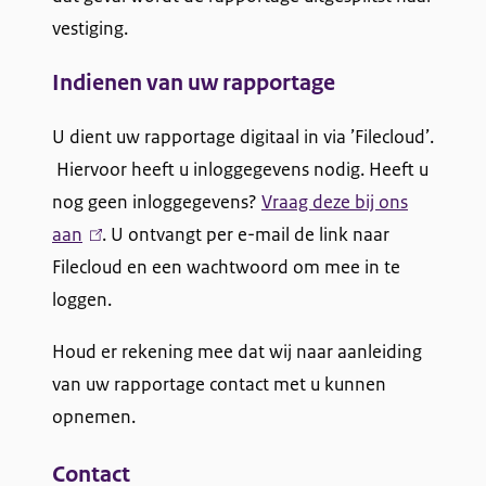
vestiging.
Indienen van uw rapportage
U dient uw rapportage digitaal in via ’Filecloud’.
Hiervoor heeft u inloggegevens nodig. Heeft u
nog geen inloggegevens?
Vraag deze bij ons
aan
(
. U ontvangt per e-mail de link naar
Filecloud en een wachtwoord om mee in te
l
loggen.
i
n
Houd er rekening mee dat wij naar aanleiding
k
van uw rapportage contact met u kunnen
i
opnemen.
s
e
B
Contact