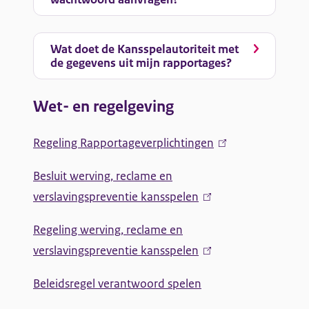
Wat doet de Kansspelautoriteit met
de gegevens uit mijn rapportages?
Wet- en regelgeving
Regeling Rapportageverplichtingen
(
l
Besluit werving, reclame en
i
verslavingspreventie kansspelen
(
n
l
k
Regeling werving, reclame en
i
i
verslavingspreventie kansspelen
(
n
s
l
k
Beleidsregel verantwoord spelen
e
i
i
x