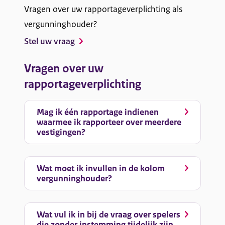
x
l
Vragen over uw rapportageverplichting als
t
vergunninghouder?
o
e
k
Stel uw vraag
r
k
n
Vragen over uw
e
)
rapportageverplichting
n
Mag ik één rapportage indienen
waarmee ik rapporteer over meerdere
vestigingen?
Wat moet ik invullen in de kolom
vergunninghouder?
Wat vul ik in bij de vraag over spelers
die zonder instemming tijdelijk zijn