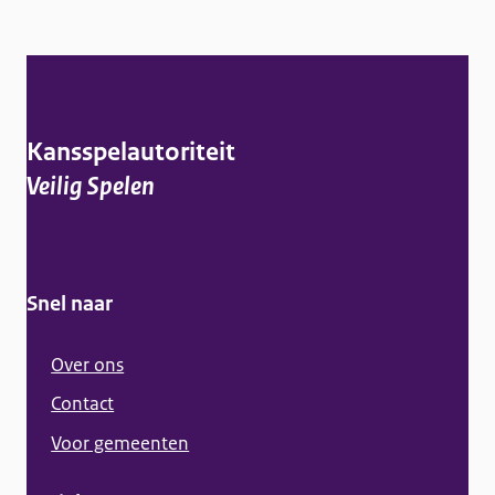
n
s
t
k
e
e
A
i
x
r
l
s
t
n
g
e
Kansspelautoriteit
e
)
x
e
Veilig Spelen
r
t
m
n
e
e
)
r
n
Snel naar
n
e
)
i
Over ons
n
Contact
f
Voor gemeenten
o
r