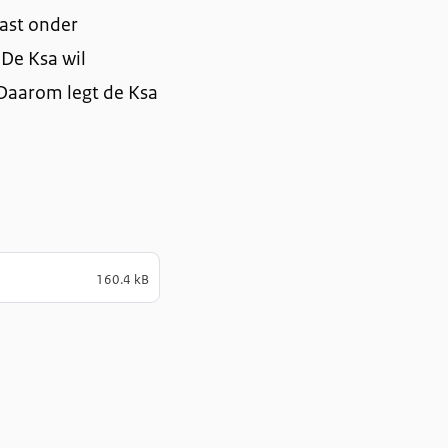
last onder
De Ksa wil
Daarom legt de Ksa
(
PDF
-
)
160.4 kB