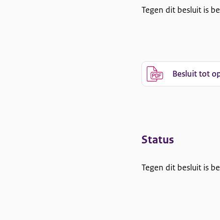
Tegen dit besluit is 
Besluit
Besluit tot 
tot
openbaarm
Status
Tegen dit besluit is 