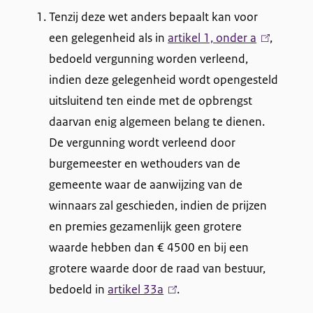
)
Tenzij deze wet anders bepaalt kan voor
een gelegenheid als in
artikel 1, onder a
(
,
bedoeld vergunning worden verleend,
l
indien deze gelegenheid wordt opengesteld
i
uitsluitend ten einde met de opbrengst
n
daarvan enig algemeen belang te dienen.
k
De vergunning wordt verleend door
i
burgemeester en wethouders van de
s
gemeente waar de aanwijzing van de
e
winnaars zal geschieden, indien de prijzen
x
en premies gezamenlijk geen grotere
t
waarde hebben dan € 4500 en bij een
e
grotere waarde door de raad van bestuur,
r
bedoeld in
artikel 33a
(
.
n
l
)