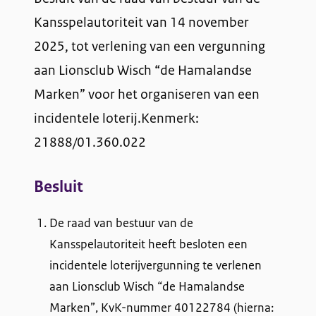
o
Kansspelautoriteit van 14 november
2025, tot verlening van een vergunning
n
aan Lionsclub Wisch “de Hamalandse
s
Marken” voor het organiseren van een
c
incidentele loterij.Kenmerk:
l
21888/01.360.022
u
Besluit
b
W
De raad van bestuur van de
Kansspelautoriteit heeft besloten een
i
incidentele loterijvergunning te verlenen
s
aan Lionsclub Wisch “de Hamalandse
Marken”, KvK-nummer 40122784 (hierna:
c