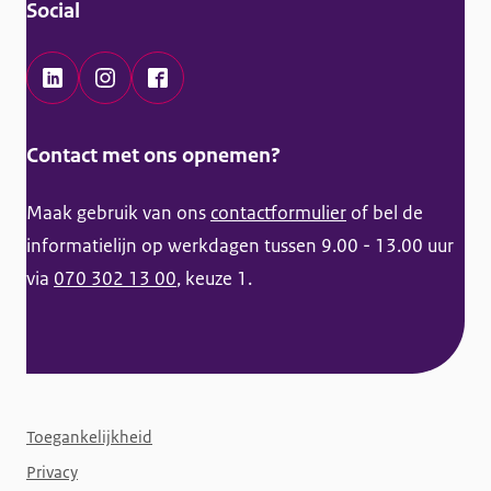
Social
m
a
t
L
I
F
i
i
n
a
Contact met ons opnemen?
e
n
s
c
k
t
e
Maak gebruik van ons
contactformulier
of bel de
e
a
b
informatielijn op werkdagen tussen 9.00 - 13.00 uur
d
g
o
via
070 302 13 00
, keuze 1.
I
r
o
n
a
k
K
m
K
a
K
a
F
n
a
n
Toegankelijkheid
o
s
n
s
Privacy
o
s
s
s