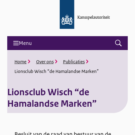
Menu
Open
menu
and
K
Home
Over ons
Publicaties
search
r
Lionsclub Wisch “de Hamalandse Marken”
u
i
m
Lionsclub Wisch “de
e
l
Hamalandse Marken”
p
a
d
L
i
Besluit van de raad van bestuur van de