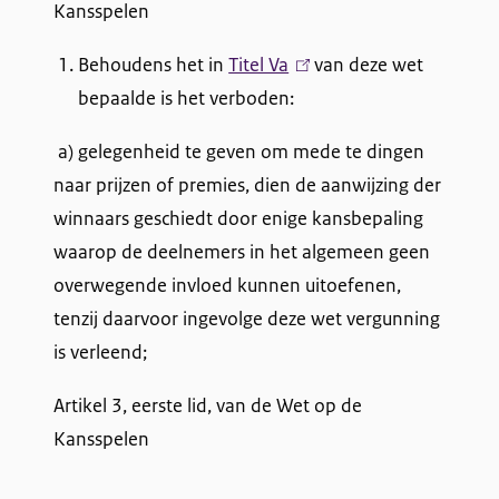
s
Kansspelen
e
Behoudens het in
Titel Va
(
van deze wet
x
bepaalde is het verboden:
l
t
i
e
a) gelegenheid te geven om mede te dingen
n
r
naar prijzen of premies, dien de aanwijzing der
k
n
winnaars geschiedt door enige kansbepaling
i
)
waarop de deelnemers in het algemeen geen
s
overwegende invloed kunnen uitoefenen,
e
tenzij daarvoor ingevolge deze wet vergunning
x
is verleend;
t
e
Artikel 3, eerste lid, van de Wet op de
r
Kansspelen
n