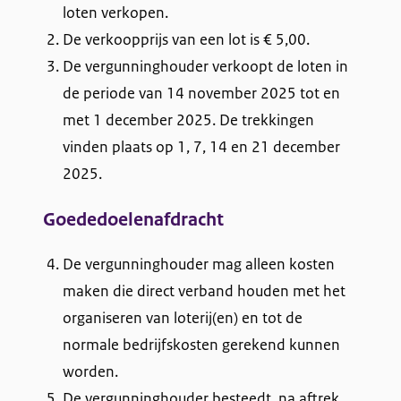
loten verkopen.
d
De verkoopprijs van een lot is € 5,00.
s
De vergunninghouder verkoopt de loten in
de periode van 14 november 2025 tot en
e
met 1 december 2025. De trekkingen
M
vinden plaats op 1, 7, 14 en 21 december
2025.
a
r
Goededoelenafdracht
k
De vergunninghouder mag alleen kosten
e
maken die direct verband houden met het
organiseren van loterij(en) en tot de
n
normale bedrijfskosten gerekend kunnen
”
worden.
De vergunninghouder besteedt, na aftrek