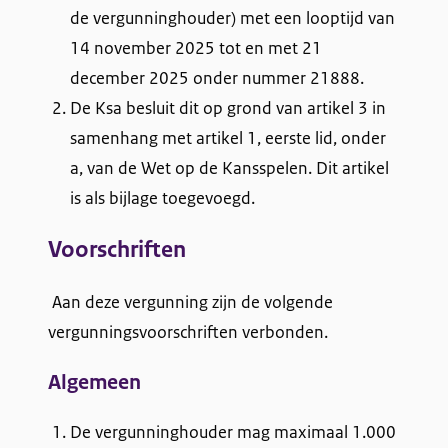
de vergunninghouder) met een looptijd van
h
14 november 2025 tot en met 21
“
december 2025 onder nummer 21888.
De Ksa besluit dit op grond van artikel 3 in
d
samenhang met artikel 1, eerste lid, onder
e
a, van de Wet op de Kansspelen. Dit artikel
H
is als bijlage toegevoegd.
a
Voorschriften
m
Aan deze vergunning zijn de volgende
a
vergunningsvoorschriften verbonden.
l
Algemeen
a
De vergunninghouder mag maximaal 1.000
n