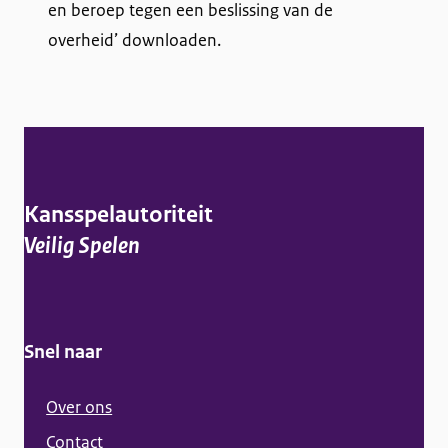
en beroep tegen een beslissing van de
l
overheid’ downloaden.
i
n
k
i
A
s
l
e
g
Kansspelautoriteit
x
e
Veilig Spelen
t
m
e
e
r
n
n
Snel naar
e
)
i
Over ons
n
Contact