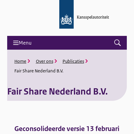
Menu
Open
menu
and
K
Home
Over ons
Publicaties
search
r
Fair Share Nederland B.V.
u
i
m
Fair Share Nederland B.V.
e
l
p
F
a
d
a
Geconsolideerde versie 13 februari
i