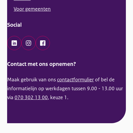
f
Voor gemeenten
o
r
Social
m
a
t
L
I
F
i
i
n
a
Contact met ons opnemen?
e
n
s
c
k
t
e
Maak gebruik van ons
contactformulier
of bel de
e
a
b
informatielijn op werkdagen tussen 9.00 - 13.00 uur
d
g
o
via
070 302 13 00
, keuze 1.
I
r
o
n
a
k
K
m
K
a
K
a