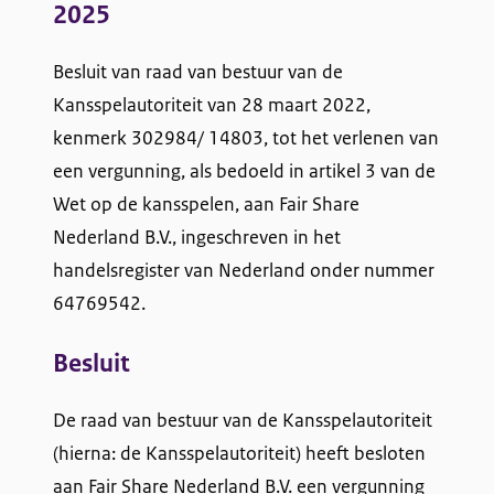
2025
r
Besluit van raad van bestuur van de
S
Kansspelautoriteit van 28 maart 2022,
h
kenmerk 302984/ 14803, tot het verlenen van
a
een vergunning, als bedoeld in artikel 3 van de
Wet op de kansspelen, aan Fair Share
r
Nederland B.V., ingeschreven in het
e
handelsregister van Nederland onder nummer
64769542.
N
e
Besluit
d
De raad van bestuur van de Kansspelautoriteit
e
(hierna: de Kansspelautoriteit) heeft besloten
r
aan Fair Share Nederland B.V. een vergunning