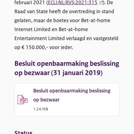
februari 2021 (
ECLI:NL:RVS:2021:315
(
). De
Raad van State heeft de overtreding in stand
l
gelaten, maar de boetes voor Bet-at-home
i
Internet Limited en Bet-at-home
n
Entertainment Limited verlaagd en vastgesteld
k
op € 150.000,- voor ieder.
i
s
Besluit openbaarmaking beslissing
e
op bezwaar (31 januari 2019)
x
t
Besluit openbaarmaking beslissing
e
op bezwaar
r
(
PDF
-
)
1.24 MB
n
)
Status