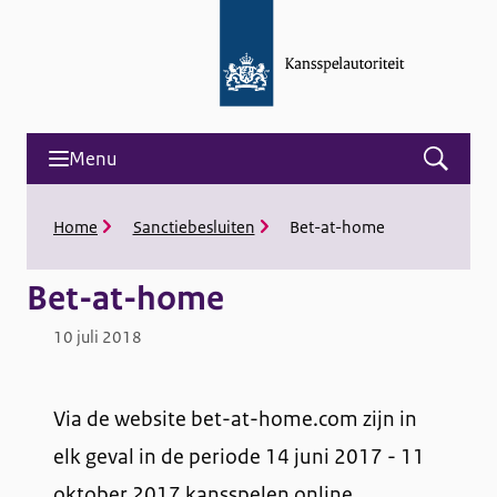
Menu
Open
menu
and
K
Home
Sanctiebesluiten
Bet-at-home
search
r
u
Bet-at-home
i
m
e
10 juli 2018
l
p
a
Via de website bet-at-home.com zijn in
d
elk geval in de periode 14 juni 2017 - 11
oktober 2017 kansspelen online