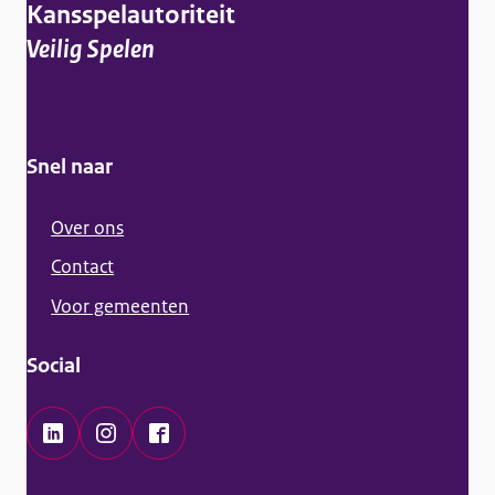
g
Kansspelautoriteit
e
Veilig Spelen
m
e
n
Snel naar
e
i
Over ons
n
Contact
f
Voor gemeenten
o
r
Social
m
a
t
L
I
F
i
i
n
a